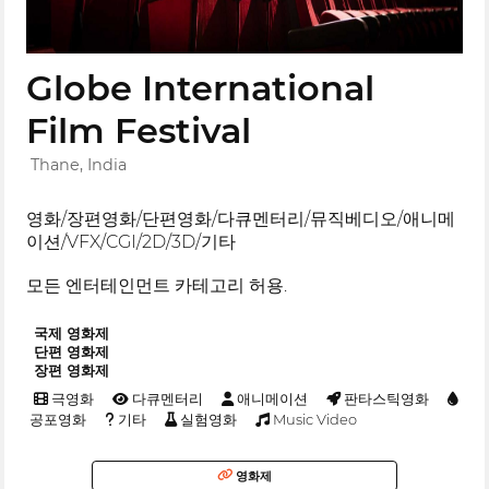
Globe International
Film Festival
Thane, India
영화/장편영화/단편영화/다큐멘터리/뮤직베디오/애니메
이션/VFX/CGI/2D/3D/기타
모든 엔터테인먼트 카테고리 허용.
국제 영화제
단편 영화제
장편 영화제
극영화
다큐멘터리
애니메이션
판타스틱영화
공포영화
기타
실험영화
Music Video
영화제