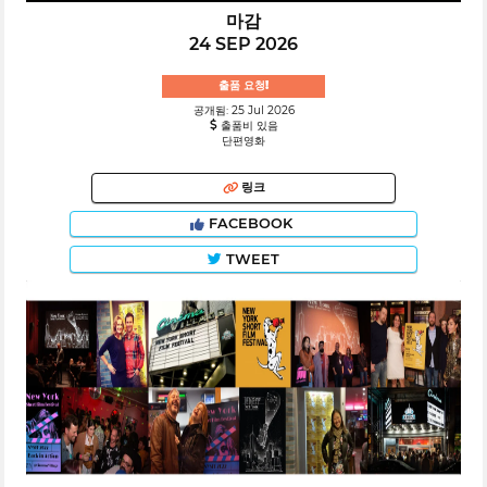
마감
24 SEP 2026
출품 요청!
공개됨: 25 Jul 2026
출품비 있음
단편영화
링크
FACEBOOK
TWEET