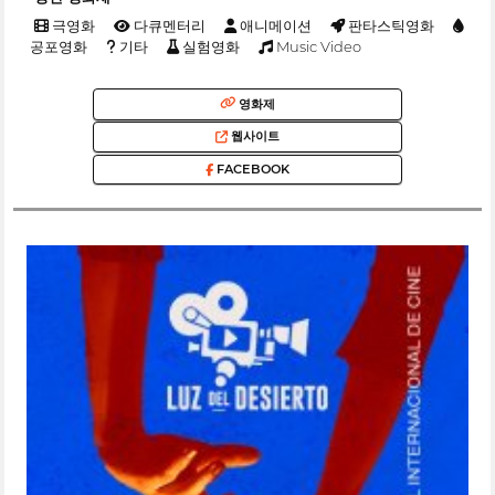
극영화
다큐멘터리
애니메이션
판타스틱영화
공포영화
기타
실험영화
Music Video
영화제
웹사이트
FACEBOOK