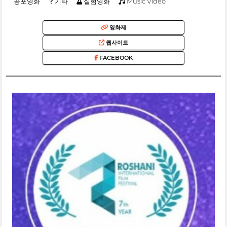
공포영화
기타
실험영화
Music Video
영화제
웹사이트
FACEBOOK