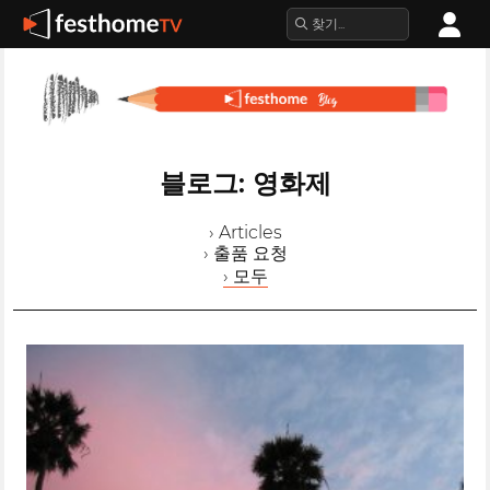
블로그: 영화제
› Articles
› 출품 요청
› 모두