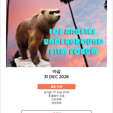
마감
31 DEC 2026
출품 요청!
공개됨: 07 Aug 2026
출품비 있음
단편영화
장편영화