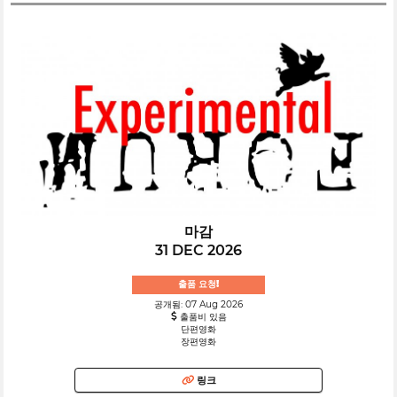
마감
31 DEC 2026
출품 요청!
공개됨: 07 Aug 2026
출품비 있음
단편영화
장편영화
링크