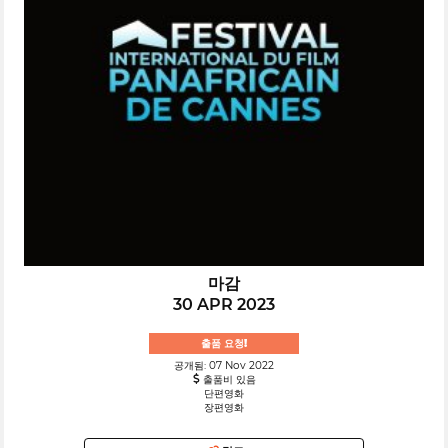
마감
30 APR 2023
출품 요청!
공개됨: 07 Nov 2022
출품비 있음
단편영화
장편영화