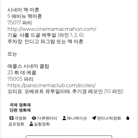
시네마 맥 마혼
5 애비뉴 맥마혼
75017 파리
http://www.cinemamacmahon.com/
기술: 샤를 드골 에투알 (라인 1, 2, 6)
주차장: 인디고 와그람 또는 맥 마혼
또는
에콜스 시네마 클럽
23 뤼 데 에콜
75005 파리
https://pariscinemaclub.com/ecoles/
꼬리표: 모베르트 뮤투알리테, 추기경 레모인 (10 라인)
국제 영화제
단편 영화제
극영화
다큐멘터리
애니메이션
판타스틱영화
공포영화
실험영화