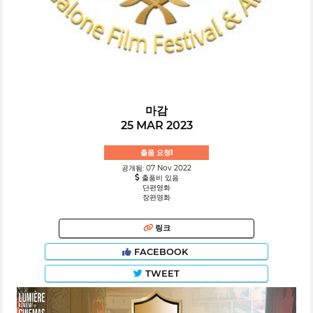
마감
25 MAR 2023
출품 요청!
공개됨: 07 Nov 2022
출품비 있음
단편영화
장편영화
링크
FACEBOOK
TWEET