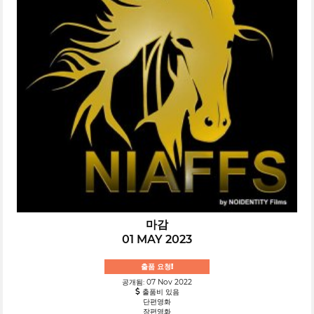
마감
01 MAY 2023
출품 요청!
공개됨: 07 Nov 2022
출품비 있음
단편영화
장편영화