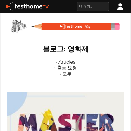
블로그: 영화제
› Articles
› 출품 요청
› 모두