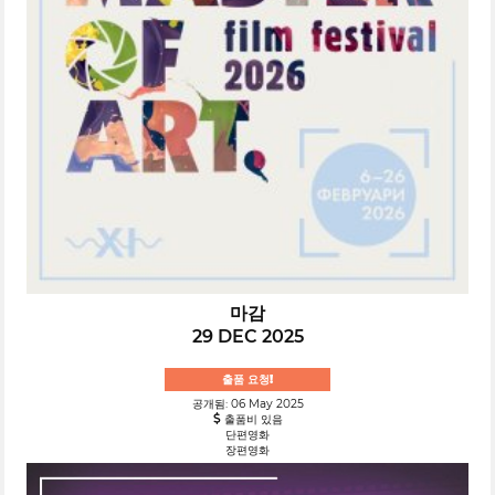
마감
29 DEC 2025
출품 요청!
공개됨: 06 May 2025
출품비 있음
단편영화
장편영화