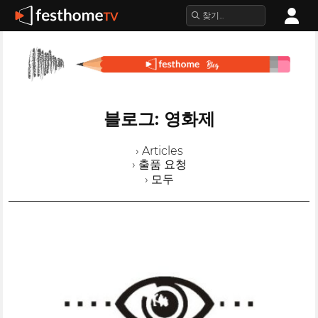
블로그: 영화제
› Articles
› 출품 요청
› 모두