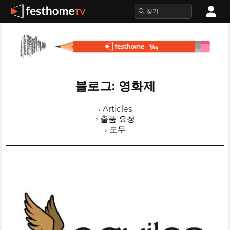
블로그: 영화제
› Articles
› 출품 요청
› 모두