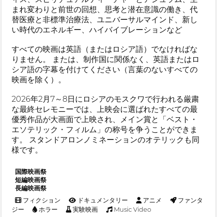
まれ変わりと前世の回想、思考と潜在意識の働き、代
替医療と非標準治療法、ユニバーサルマインド、新し
い時代のエネルギー、ハイバイブレーションなど
すべての映画は英語（またはロシア語）でなければな
りません。 または、制作国に関係なく、英語またはロ
シア語の字幕を付けてください（言葉のないすべての
映画を除く）。
2026年2月7～8日にロシアのモスクワで行われる厳粛
な最終セレモニーでは、上映会に選ばれたすべての最
優秀作品が大画面で上映され、メイン賞と「ベスト・
エソテリック・フィルム」の称号を争うことができま
す。 スタンドアロンノミネーションのオテリックも同
様です。
国際映画祭
短編映画祭
長編映画祭
フィクション
ドキュメンタリー
アニメ
ファンタ
ジー
ホラー
実験映画
Music Video