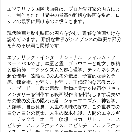
エソテリック国際映画祭は、プロと愛好家の両方によ
って制作された世界中の最高の難解な映画を集め、ロ
シアの観客に届けるのに役立ちます。
現代映画と歴史映画の両方を含む、難解な映画だけを
認めています。 難解な世界がシノプシスの重要な部分
を占める映画も同様です。
エソテリック・インターナショナル・フィルム・フェ
スティバルでは、幽霊と霊、ブラウニーと魔女、妖精
と魔術師、エクソシズムと超心理学、テレキネシスと
超心理学、遠隔地での思考の伝達、予言的な夢と予
感、錬金術、お守り、お守り、非伝統的な宗教カル
ト、ブードゥー教の宗教、動物に関する映画やドキュ
メンタリーを制作する映画製作者を招待します現実や
その他の次元の隠れた縁、シャーマニズム、神智学、
人類学、自己発見、人生の意味の探求、この世界での
自分と自分の使命、人生の探求死後、人間のエネルギ
ー、チャクラ、オーラ、瞑想、ヨガ、リトリート、ス
ピリチュアルプラクティス、スピリチュアルプラクテ
ィス、スピリチュアルティーチャーとアシュラム、生