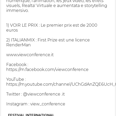
numérique, l'animation, les jeux vidéo, les effets
visuels, Realta' Virtuale e aumentata e storytelling
immersivo.
1) VOIR LE PRIX : Le premier prix est de 2000
euros
2) ITALIANMIX : First Prize est une licence
RenderMan
www.viewconference.it
Facebook :
https://m.facebook.com/viewconference
YouTube :
https://m.youtube.com/channel/UChGdAnZQE6Uc
Twitter : @viewconference .it
Instagram : view_conference
FESTIVAL INTERNATIONAL