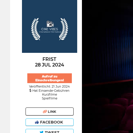
FRIST
28 JUL 2024
Aufruf zu
Einschreibungen!
Veröffentlicht: 21 Jun 2024
Hat Einsende-Gebühren
Kurzfilme
Spielfilme
LINK
FACEBOOK
TWEET