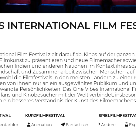
S INTERNATIONAL FILM FE
ational Film Festival zielt darauf ab, Kinos auf der ganz
 Filmkunst zu präsentieren und neue Filmemacher sowie
chen Indien und anderen Nationen im Kontext ihres sozi
eundschaft und Zusammenarbeit zwischen Menschen auf 
ohl die Filmfestivals in den meisten Ländern zu einer
sten von ihnen nur an ein ausgewähltes Publikum und un
ndte Persönlichkeiten. Das Cine Vibes International Film
lmfans und Kinobesucher mit der Welt verbindet, insbe
um ein besseres Verständnis der Kunst des Filmemachens 
TIVAL
KURZFILMFESTIVAL
SPIELFILMFESTIV
ntarfilm
Animation
Fantastisch
Andere
Exp